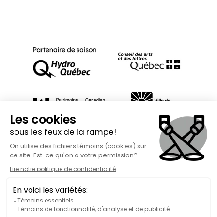
Fait avec
à Rimouski | Copyright © 2026 Spect'Art Rimouski.