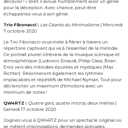
décevoir ! » Bref, il avoue humblement avoir un génie
pour la déception. Avec chance, peut-être
échapperez-vous à son génie.
Trio Fibonacci
|
Les Géants du Minimalisme
| Mercredi
7 octobre 2020
Le Trio Fibonacci vous invite à flâner à travers un
répertoire captivant qui va à l’essentiel de la mélodie.
Ce portrait pluriel s’élèvera de la musique scénique et
atmosphérique (Ludovico Einaudi, Philip Glass, Brian
Eno) vers des mélodies épurées et mystiques (Max
Richter). Résonneront également les rythmes
implacables et répétitifs de Michael Nyman. Tout pour
déclencher un maximum d’émotions avec un
minimum de notes !
QW4RTZ
|
Quatre gars, quatre micros, deux mètres
|
Samedi 17 octobre 2020
Joignez-vous à QW4RTZ pour un spectacle original où
se mêlent improvisations, demandes spéciales,