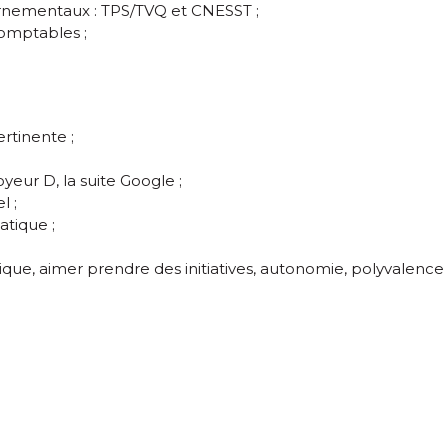
vernementaux : TPS/TVQ et CNESST ;
comptables ;
rtinente ;
yeur D, la suite Google ;
l ;
atique ;
que, aimer prendre des initiatives, autonomie, polyvalence 