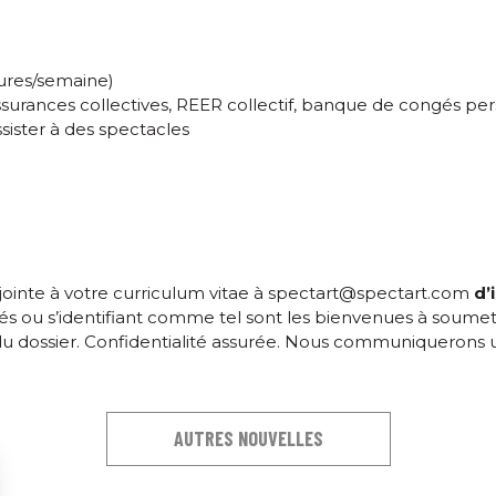
ures/semaine)
assurances collectives, REER collectif, banque de congés pe
ssister à des spectacles
 jointe à votre curriculum vitae à
spectart@spectart.com
d’
és ou s’identifiant comme tel sont les bienvenues à soumet
t du dossier. Confidentialité assurée. Nous communiqueron
AUTRES NOUVELLES