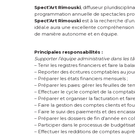
Spect’Art Rimouski
, diffuseur pluridiscipli
programmation annuelle de spectacles profess
Spect’Art Rimouski
est à la recherche d’un
idéal.e aura une excellente compréhension d
de manière autonome et en équipe.
Principales responsabilités :
Supporter l’équipe administrative dans les tâ
– Tenir les registres financiers et faire la 
– Reporter des écritures comptables au jour
– Préparer les états financiers mensuels ;
– Préparer les paies: gérer les feuilles de 
– Effectuer le cycle complet de la comptabili
– Préparer et organiser la facturation et faire 
– Faire la gestion des comptes clients et four
– Faire le suivi des paiements et des encais
– Préparer les dossiers de fin d’année en coll
– Participer dans le processus de budgétisati
– Effectuer les redditions de comptes auprès