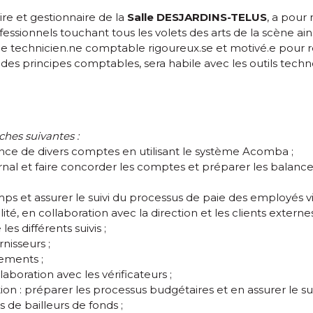
naire et gestionnaire de la
Salle DESJARDINS-TELUS
, a pour 
ionnels touchant tous les volets des arts de la scène ainsi
.e technicien.ne comptable rigoureux.se et motivé.e pour r
es principes comptables, sera habile avec les outils techno
ches suivantes :
balance de divers comptes en utilisant le système Acomba ;
nal et faire concorder les comptes et préparer les balance
temps et assurer le suivi du processus de paie des employés 
té, en collaboration avec la direction et les clients externes
les différents suivis ;
nisseurs ;
sements ;
aboration avec les vérificateurs ;
on : préparer les processus budgétaires et en assurer le suiv
 de bailleurs de fonds ;