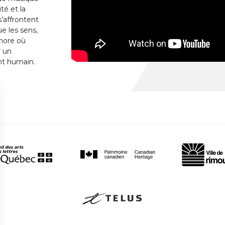
té et la
’affrontent
e les sens,
onore où
r un
nt humain.