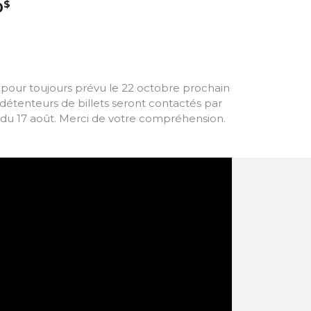
$
0
i pour toujours prévu le 22 octobre prochain
étenteurs de billets seront contactés par
ir du 17 août. Merci de votre compréhension.