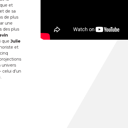
ique et
et de sa
ns de plus
par une
s des plus
evin
si que
Julie
oriste et
cinq
 projections
n univers
 celui d’un
.