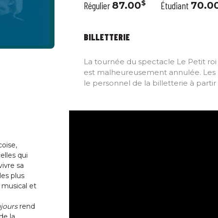
$
Régulier
87.00
Étudiant
70.0
BILLETTERIE
La tournée du spectacle Le Petit ro
est malheureusement annulée. Les d
le personnel de la billetterie à part
oise,
elles qui
vivre sa
es plus
 musical et
ujours
rend
de la