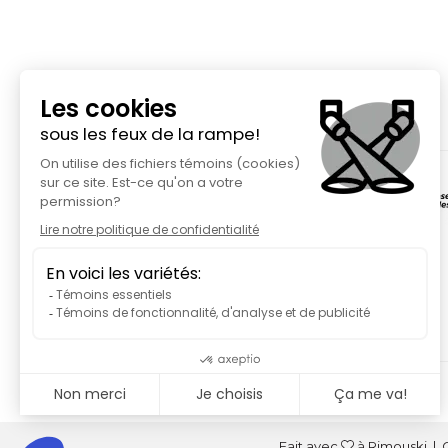
Fait avec
à Rimouski | C