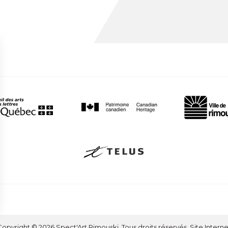
opyright © 2026 Spect'Art Rimouski. Tous droits réservés. Site Interne