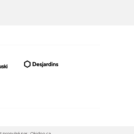
t propulsé par :
Okidoo.ca