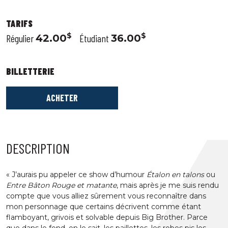
TARIFS
$
$
Régulier
42.00
Étudiant
36.00
BILLETTERIE
ACHETER
DESCRIPTION
« J’aurais pu appeler ce show d’humour
Étalon en talons
ou
Entre Bâton Rouge et matante
, mais après je me suis rendu
compte que vous alliez sûrement vous reconnaître dans
mon personnage que certains décrivent comme étant
flamboyant, grivois et solvable depuis Big Brother. Parce
que dans le fond, on le sait, les paillettes, les robes pis les