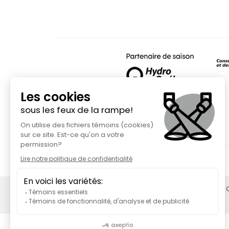
Fait avec
à Rimouski | C